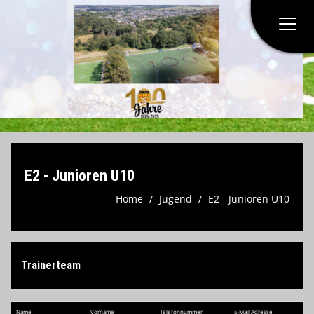
Home
Verein
Herren
E2 - Junioren U10
Jugend
Home
Jugend
E2 - Junioren U10
Spielstätten
Trainerteam
Kontaktformular
Formulare & Anträge
Name
Vorname
Telefon​nummer
E-Mail Adresse