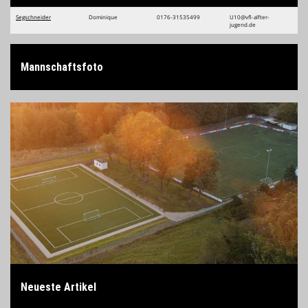
Segschneider
Dominique
0176-31535499
U10@vfl-alfter-
jugend.de
Kontaktdaten
Mannschaftsfoto
Neueste Artikel