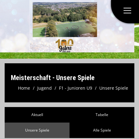
Home
Verein
Herren
Meisterschaft - Unsere Spiele
Jugend
Home
Jugend
F1 - Junioren U9
Unsere Spiele
Spielstätten
Aktuell
Tabelle
Kontaktformular
Unsere Spiele
Alle Spiele
Formulare & Anträge